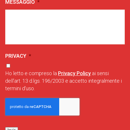
MESSAGGIO
*
PRIVACY
*
Ho letto e compreso la
Privacy Policy
ai sensi
dell’art. 13 d.lgs. 196/2003 e accetto integralmente i
termini d'uso.