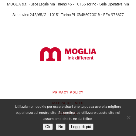
MOGLIA s.r.l • Sede Legale: via Tirreno 45 • 10136 Torino • Sede Operativa: via
Sansovino 243/65/G • 10151 Torino P.I. 08486970018 • REA 976677
PRIVACY POLICY
MAPPA DEL SITO
Utilizziamo i cookie per essere sicuri che tu possa avere la migliore
esperienza sul nostro sito. Se continui ad utilizzare questo sito noi
CONTATTI
assumiamo che tu ne sia felice.
Ok
No
Leggi di più