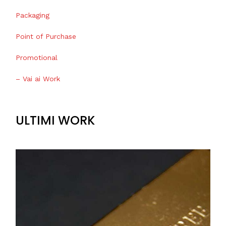
Packaging
Point of Purchase
Promotional
– Vai ai Work
ULTIMI WORK