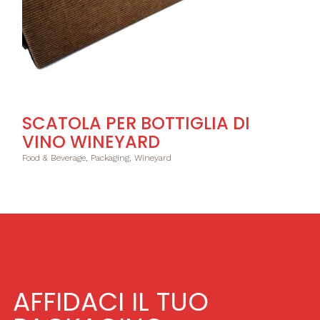
SCATOLA PER BOTTIGLIA DI
VINO WINEYARD
Food & Beverage, Packaging, Wineyard
AFFIDACI IL TUO