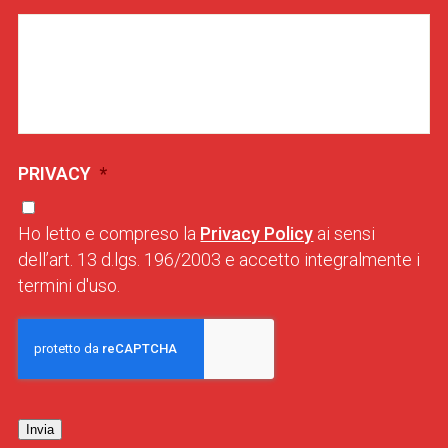
PRIVACY
*
Ho letto e compreso la
Privacy Policy
ai sensi
dell’art. 13 d.lgs. 196/2003 e accetto integralmente i
termini d'uso.
Invia