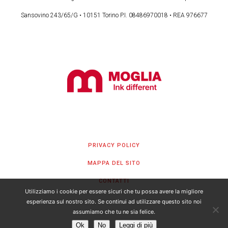
Sansovino 243/65/G • 10151 Torino P.I. 08486970018 • REA 976677
PRIVACY POLICY
MAPPA DEL SITO
CONTATTI
Utilizziamo i cookie per essere sicuri che tu possa avere la migliore
esperienza sul nostro sito. Se continui ad utilizzare questo sito noi
assumiamo che tu ne sia felice.
Ok
No
Leggi di più