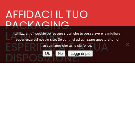
AFFIDACI IL TUO
PACKAGING.
LA NOSTRA
Utilizziamo i cookie per essere sicuri che tu possa avere la migliore
esperienza sul nostro sito. Se continui ad utilizzare questo sito noi
ESPERIENZA È A TUA
assumiamo che tu ne sia felice.
DISPOSIZIONE.
Ok
No
Leggi di più
Il nostro staff sarà a tua completa disposizione per
una consulenza gratuita sulla realizzazione e sulla
fattibilità del progetto che hai in mente.
Partendo dalle tue esigenze ti consiglieremo il
prodotto migliore e più vicino alla tua idea di
packaging.
Compila il form in tutte le sue parti, un nostro esperto