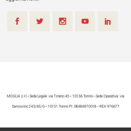
MOGLIA s.r.l • Sede Legale: via Tirreno 45 • 10136 Torino • Sede Operativa: via
Sansovino 243/65/G • 10151 Torino P.I. 08486970018 • REA 976677