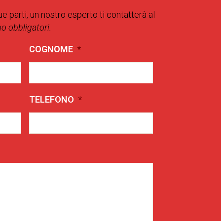
ue parti, un nostro esperto ti contatterà al
no obbligatori.
COGNOME
*
TELEFONO
*