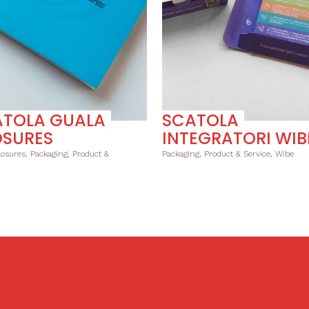
ATOLA GUALA
SCATOLA
OSURES
INTEGRATORI WIB
osures, Packaging, Product &
Packaging, Product & Service, Wibe