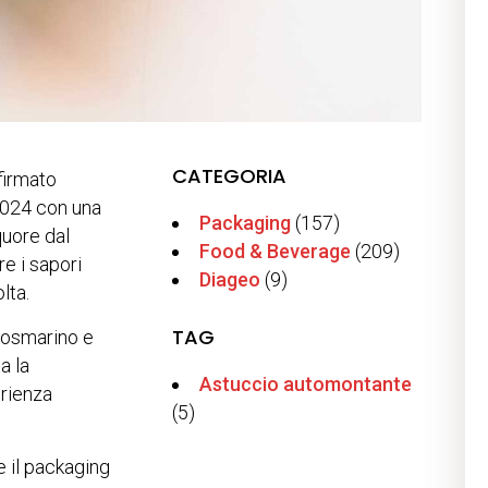
CATEGORIA
firmato
2024 con una
Packaging
(157)
quore dal
Food & Beverage
(209)
re i sapori
Diageo
(9)
lta.
TAG
 rosmarino e
a la
Astuccio automontante
erienza
(5)
e il packaging