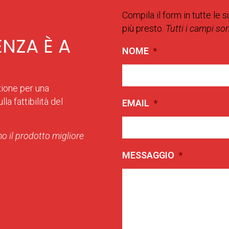
Compila il form in tutte le s
più presto.
Tutti i campi so
ENZA È A
NOME
*
zione per una
la fattibilità del
EMAIL
*
o il prodotto migliore
MESSAGGIO
*