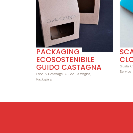
PACKAGING
SC
ECOSOSTENIBILE
CL
GUIDO CASTAGNA
Guala Cl
Service
Food & Beverage, Guido Castagna,
Packaging