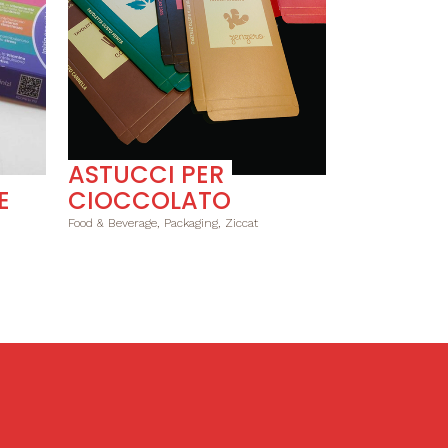
ASTUCCI PER
E
CIOCCOLATO
Food & Beverage, Packaging, Ziccat