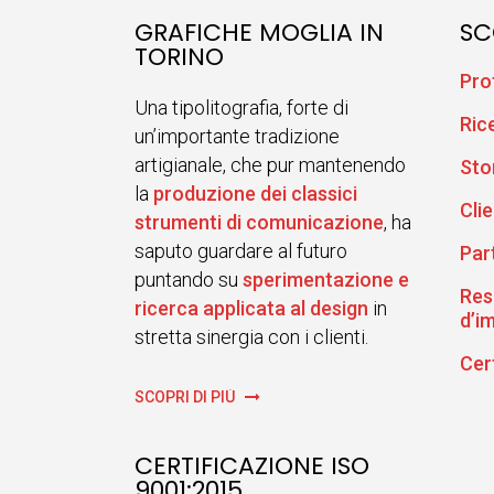
GRAFICHE MOGLIA IN
SC
TORINO
Pro
Una tipolitografia, forte di
Ric
un’importante tradizione
artigianale, che pur mantenendo
Sto
la
produzione dei classici
Clie
strumenti di comunicazione
, ha
saputo guardare al futuro
Par
puntando su
sperimentazione e
Res
ricerca applicata al design
in
d’i
stretta sinergia con i clienti.
Cer
SCOPRI DI PIÙ
CERTIFICAZIONE ISO
9001:2015