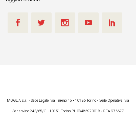
MOGLIA s.r.l • Sede Legale: via Tirreno 45 • 10136 Torino • Sede Operativa: via
Sansovino 243/65/G • 10151 Torino P.I. 08486970018 • REA 976677