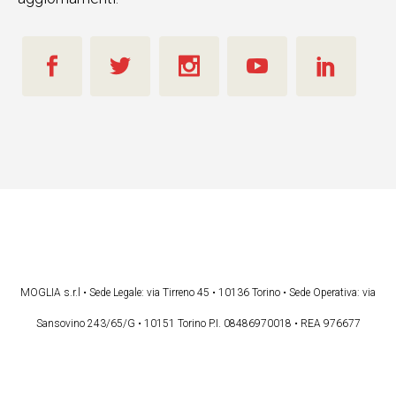
MOGLIA s.r.l • Sede Legale: via Tirreno 45 • 10136 Torino • Sede Operativa: via
Sansovino 243/65/G • 10151 Torino P.I. 08486970018 • REA 976677