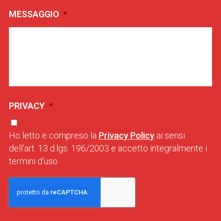
MESSAGGIO
*
PRIVACY
*
Ho letto e compreso la
Privacy Policy
ai sensi
dell’art. 13 d.lgs. 196/2003 e accetto integralmente i
termini d'uso.