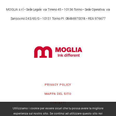
MOGLIA s.r.l • Sede Legale: via Tirreno 45 • 10136 Torino • Sede Operativa: via
Sansovino 243/65/G • 10151 Torino P.I. 08486970018 • REA 976677
PRIVACY POLICY
MAPPA DEL SITO
CONTATTI
Utilizziamo i cookie per essere sicuri che tu possa avere la migliore
esperienza sul nostro sito. Se continui ad utilizzare questo sito noi