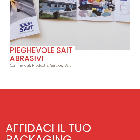
PIEGHEVOLE SAIT
ABRASIVI
Commercial, Product & Service, Sait
AFFIDACI IL TUO
PACKAGING.