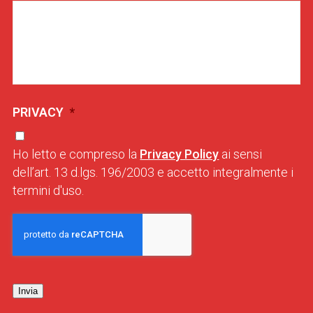
PRIVACY
*
Ho letto e compreso la
Privacy Policy
ai sensi
dell’art. 13 d.lgs. 196/2003 e accetto integralmente i
termini d'uso.
Invia