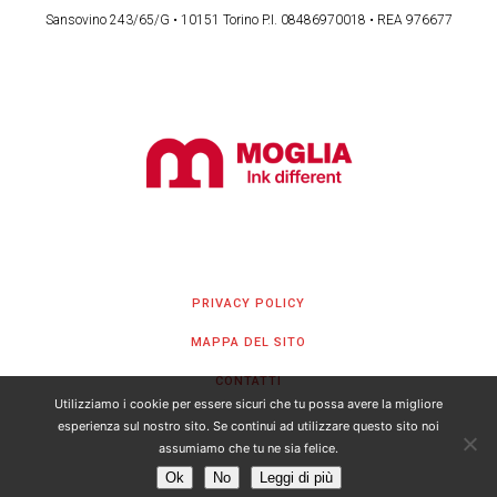
Sansovino 243/65/G • 10151 Torino P.I. 08486970018 • REA 976677
PRIVACY POLICY
MAPPA DEL SITO
CONTATTI
Utilizziamo i cookie per essere sicuri che tu possa avere la migliore
esperienza sul nostro sito. Se continui ad utilizzare questo sito noi
assumiamo che tu ne sia felice.
Ok
No
Leggi di più