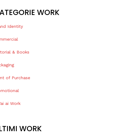
ATEGORIE WORK
nd Identity
mmercial
torial & Books
ckaging
int of Purchase
omotional
ai ai Work
LTIMI WORK