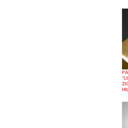
P
“L
ZI
HI