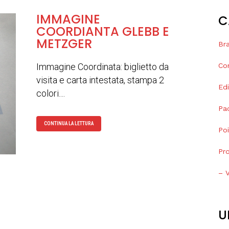
IMMAGINE
C
COORDIANTA GLEBB E
METZGER
Bra
Immagine Coordinata: biglietto da
Co
visita e carta intestata, stampa 2
Edi
colori....
Pa
CONTINUA LA LETTURA
Po
Pr
– V
U