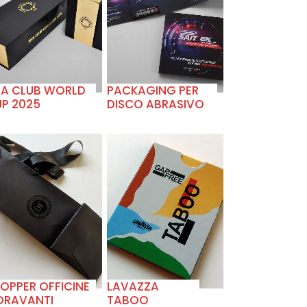
+
+
FA CLUB WORLD
PACKAGING PER
P 2025
DISCO ABRASIVO
+
+
OPPER OFFICINE
LAVAZZA
ORAVANTI
TABOO