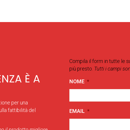
Compila il form in tutte le s
più presto.
Tutti i campi so
ENZA È A
NOME
*
zione per una
la fattibilità del
EMAIL
*
o il prodotto migliore