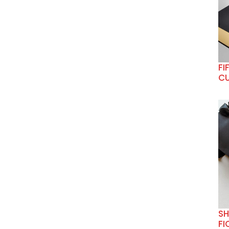
FI
CU
SH
FI