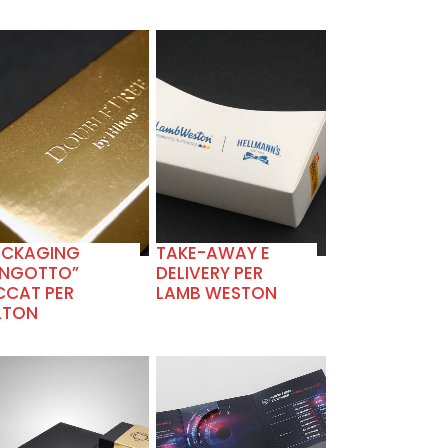
+
+
ACKAGING
TAKE-AWAY E
INGOTTO”
DELIVERY PER
CCAT PER
LAMB WESTON
LTON