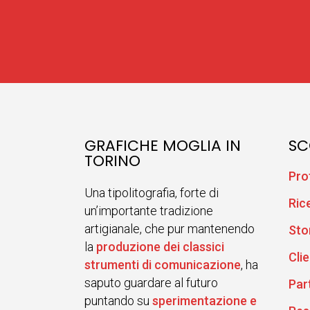
GRAFICHE MOGLIA IN
SC
TORINO
Pro
Una tipolitografia, forte di
Ric
un’importante tradizione
artigianale, che pur mantenendo
Sto
la
produzione dei classici
Clie
strumenti di comunicazione
, ha
saputo guardare al futuro
Par
puntando su
sperimentazione e