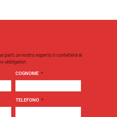
ue parti, un nostro esperto ti contatterà al
no obbligatori.
COGNOME
*
TELEFONO
*