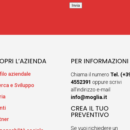
Invia
OPRI L’AZIENDA
PER INFORMAZIONI
filo aziendale
Chiama il numero
Tel. (+3
4552391
oppure scrivi
erca e Sviluppo
all'indirizzo e-mail
ria
info@moglia.it
CREA IL TUO
nti
PREVENTIVO
tner
Se vuoi richiedere un