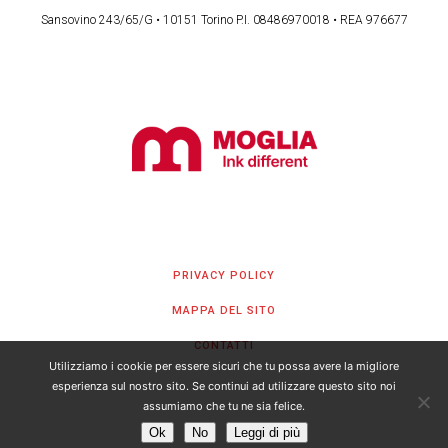
Sansovino 243/65/G • 10151 Torino P.I. 08486970018 • REA 976677
PRIVACY POLICY
MAPPA DEL SITO
CONTATTI
Utilizziamo i cookie per essere sicuri che tu possa avere la migliore
esperienza sul nostro sito. Se continui ad utilizzare questo sito noi
assumiamo che tu ne sia felice.
Ok
No
Leggi di più