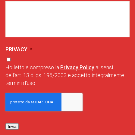
PRIVACY
*
Ho letto e compreso la
Privacy Policy
ai sensi
dell’art. 13 d.lgs. 196/2003 e accetto integralmente i
termini d'uso.
Invia