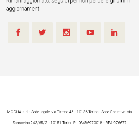
Rimani aggiornato, seguici per non perdere gli ultimi
aggiornamenti.
MOGLIA s.r.l • Sede Legale: via Tirreno 45 • 10136 Torino • Sede Operativa: via
Sansovino 243/65/G • 10151 Torino P.I. 08486970018 • REA 976677