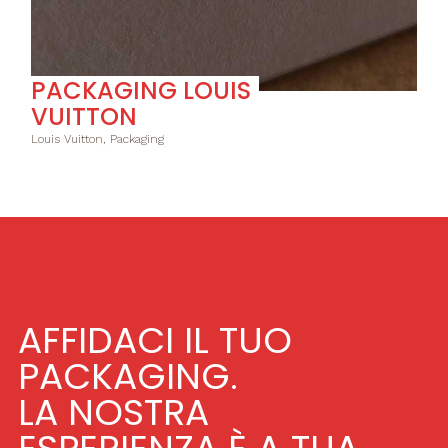
PACKAGING LOUIS
VUITTON
Louis Vuitton, Packaging
AFFIDACI IL TUO
PACKAGING.
LA NOSTRA