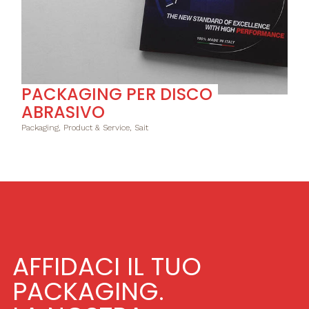
PACKAGING PER DISCO
ABRASIVO
Packaging, Product & Service, Sait
AFFIDACI IL TUO
PACKAGING.