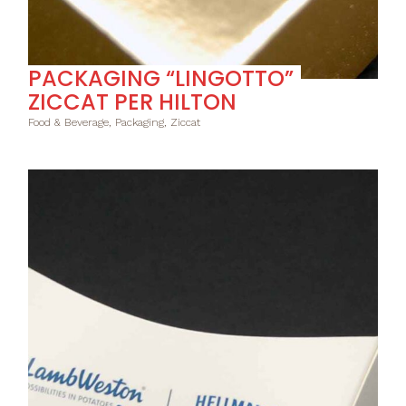
PACKAGING “LINGOTTO”
ZICCAT PER HILTON
Food & Beverage, Packaging, Ziccat