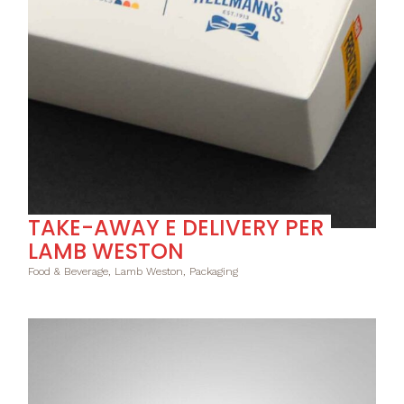
TAKE-AWAY E DELIVERY PER
LAMB WESTON
Food & Beverage, Lamb Weston, Packaging