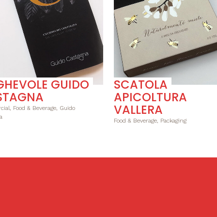
GHEVOLE GUIDO
SCATOLA
STAGNA
APICOLTURA
VALLERA
ial, Food & Beverage, Guido
a
Food & Beverage, Packaging