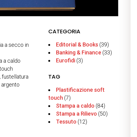
CATEGORIA
Editorial & Books
(39)
ia a secco in
Banking & Finance
(33)
Eurofidi
(3)
a a caldo
touch
TAG
, fustellatura
o argento
Plastificazione soft
touch
(7)
Stampa a caldo
(84)
Stampa a Rilievo
(50)
Tessuto
(12)