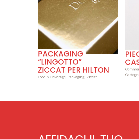
PACKAGING
PIE
“LINGOTTO”
CA
ZICCAT PER HILTON
Commerc
Castagn
Food & Beverage, Packaging, Ziccat