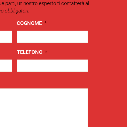
ue parti, un nostro esperto ti contatterà al
no obbligatori.
COGNOME
*
TELEFONO
*