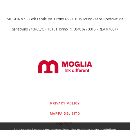
MOGLIA s.r.l • Sede Legale: via Tirreno 45 • 10136 Torino • Sede Operativa: via
Sansovino 243/65/G • 10151 Torino P.I. 08486970018 • REA 976677
PRIVACY POLICY
MAPPA DEL SITO
CONTATTI
Utilizziamo i cookie per essere sicuri che tu possa avere la migliore