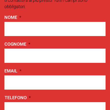
ti contatterà al più presto.
Tutti i campi sono
obbligatori.
NOME
*
COGNOME
*
EMAIL
*
TELEFONO
*