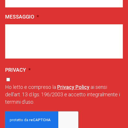
MESSAGGIO
*
PRIVACY
*
Ho letto e compreso la
Privacy Policy
ai sensi
dell’art. 13 d.lgs. 196/2003 e accetto integralmente i
termini d'uso.