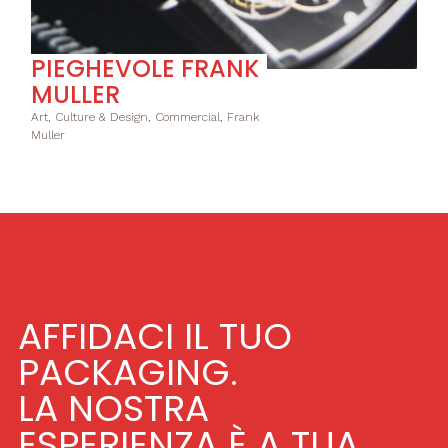
PIEGHEVOLE FRANK
MULLER
Art, Culture & Design, Commercial, Frank
Muller
AFFIDACI IL TUO
PACKAGING.
LA NOSTRA
ESPERIENZA È A TUA