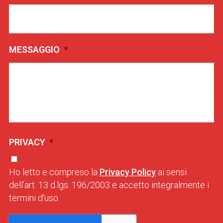
MESSAGGIO
*
PRIVACY
*
Ho letto e compreso la
Privacy Policy
ai sensi
dell’art. 13 d.lgs. 196/2003 e accetto integralmente i
termini d'uso.