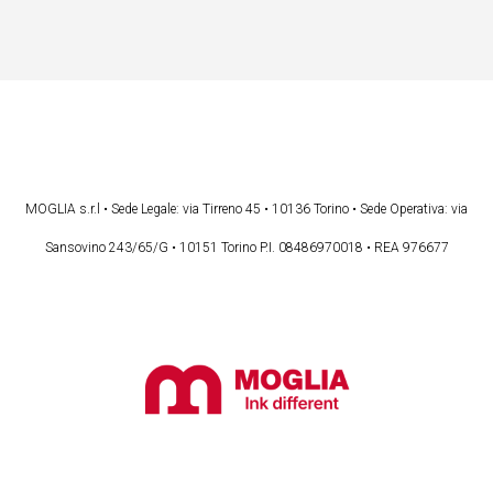
MOGLIA s.r.l • Sede Legale: via Tirreno 45 • 10136 Torino • Sede Operativa: via
Sansovino 243/65/G • 10151 Torino P.I. 08486970018 • REA 976677