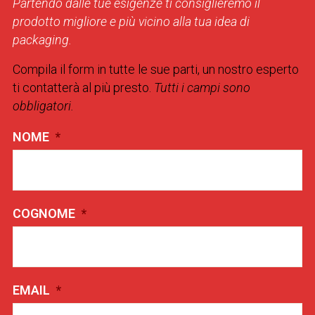
Partendo dalle tue esigenze ti consiglieremo il
prodotto migliore e più vicino alla tua idea di
packaging.
Compila il form in tutte le sue parti, un nostro esperto
ti contatterà al più presto.
Tutti i campi sono
obbligatori.
NOME
*
COGNOME
*
EMAIL
*