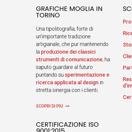
GRAFICHE MOGLIA IN
SC
TORINO
Pro
Una tipolitografia, forte di
Ric
un’importante tradizione
artigianale, che pur mantenendo
Sto
la
produzione dei classici
Clie
strumenti di comunicazione
, ha
saputo guardare al futuro
Par
puntando su
sperimentazione e
Res
ricerca applicata al design
in
d’i
stretta sinergia con i clienti.
Cer
SCOPRI DI PIÙ
CERTIFICAZIONE ISO
9001:2015