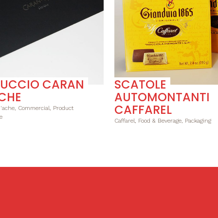
TUCCIO CARAN
SCATOLE
CHE
AUTOMONTANTI
CAFFAREL
'ache, Commercial, Product
e
Caffarel, Food & Beverage, Packaging