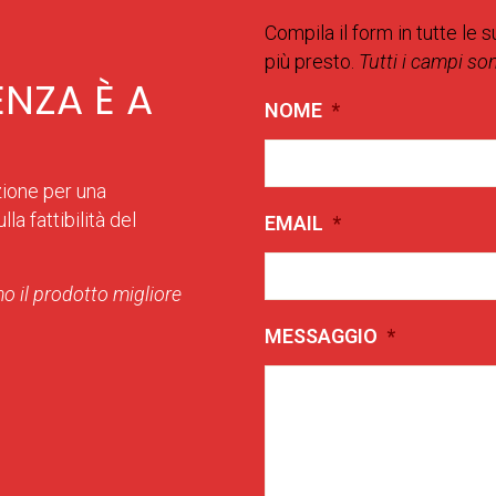
Compila il form in tutte le s
più presto.
Tutti i campi so
ENZA È A
NOME
*
zione per una
la fattibilità del
EMAIL
*
o il prodotto migliore
MESSAGGIO
*