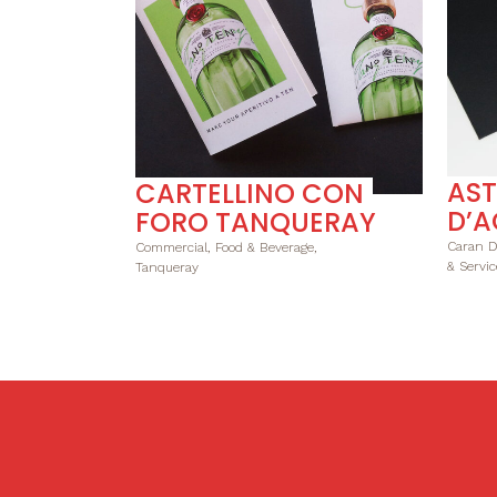
AS
CARTELLINO CON
D’A
FORO TANQUERAY
Caran D
Commercial, Food & Beverage,
& Servic
Tanqueray