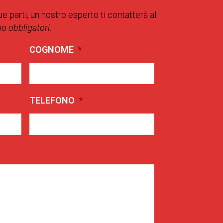
ue parti, un nostro esperto ti contatterà al
no obbligatori.
COGNOME
*
TELEFONO
*