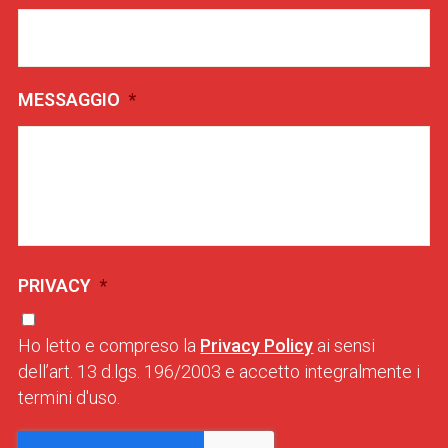
MESSAGGIO
*
PRIVACY
*
Ho letto e compreso la
Privacy Policy
ai sensi
dell’art. 13 d.lgs. 196/2003 e accetto integralmente i
termini d'uso.