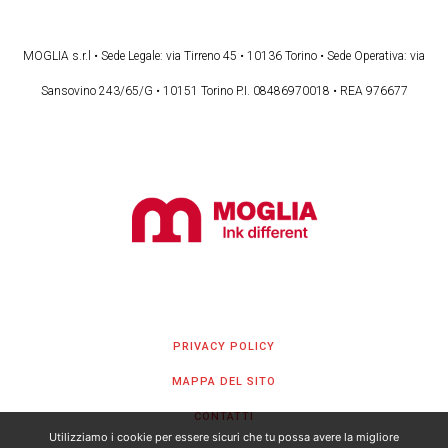
MOGLIA s.r.l • Sede Legale: via Tirreno 45 • 10136 Torino • Sede Operativa: via
Sansovino 243/65/G • 10151 Torino P.I. 08486970018 • REA 976677
PRIVACY POLICY
MAPPA DEL SITO
CONTATTI
Utilizziamo i cookie per essere sicuri che tu possa avere la migliore