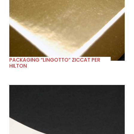
+
PACKAGING “LINGOTTO” ZICCAT PER
HILTON