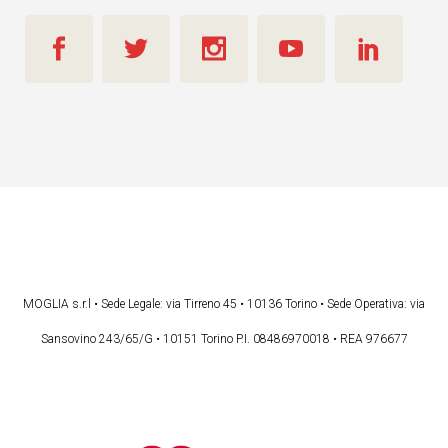
MOGLIA s.r.l • Sede Legale: via Tirreno 45 • 10136 Torino • Sede Operativa: via
Sansovino 243/65/G • 10151 Torino P.I. 08486970018 • REA 976677