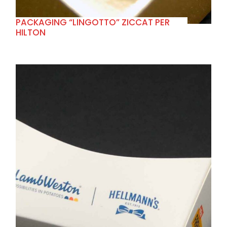
PACKAGING “LINGOTTO” ZICCAT PER
HILTON