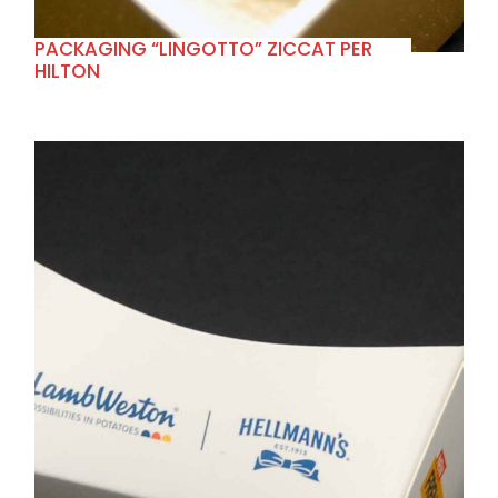
PACKAGING “LINGOTTO” ZICCAT PER
HILTON