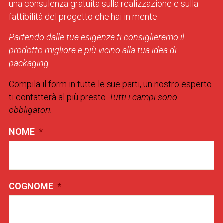
una consulenza gratuita sulla realizzazione e sulla
fattibilità del progetto che hai in mente.
Partendo dalle tue esigenze ti consiglieremo il
prodotto migliore e più vicino alla tua idea di
packaging.
Compila il form in tutte le sue parti, un nostro esperto
ti contatterà al più presto.
Tutti i campi sono
obbligatori.
NOME
*
COGNOME
*