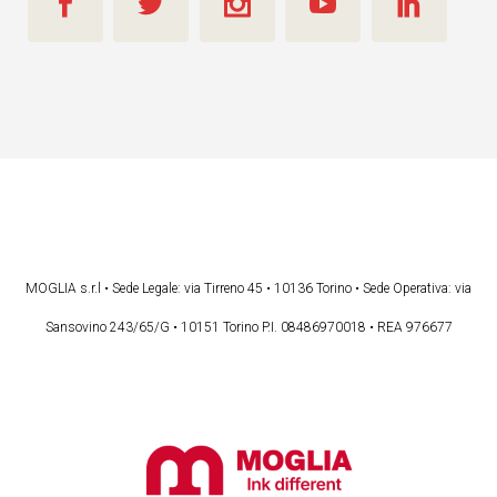
MOGLIA s.r.l • Sede Legale: via Tirreno 45 • 10136 Torino • Sede Operativa: via
Sansovino 243/65/G • 10151 Torino P.I. 08486970018 • REA 976677