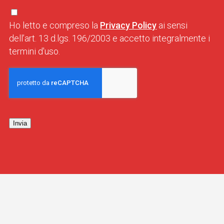
Ho letto e compreso la
Privacy Policy
ai sensi
dell’art. 13 d.lgs. 196/2003 e accetto integralmente i
termini d'uso.
Invia