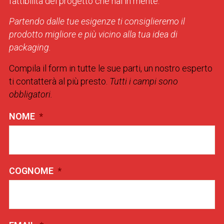
fattibilità del progetto che hai in mente.
Partendo dalle tue esigenze ti consiglieremo il
prodotto migliore e più vicino alla tua idea di
packaging.
Compila il form in tutte le sue parti, un nostro esperto
ti contatterà al più presto.
Tutti i campi sono
obbligatori.
NOME
*
COGNOME
*