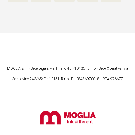
MOGLIA s.r.l • Sede Legale: via Tirreno 45 • 10136 Torino • Sede Operativa: via
Sansovino 243/65/G • 10151 Torino P.I. 08486970018 • REA 976677