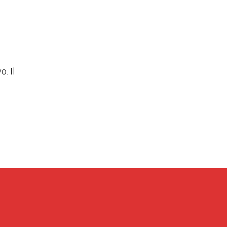
E
. Il