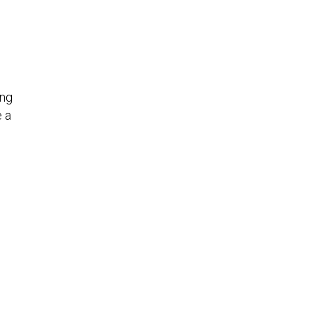
ing
e a