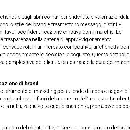
chette sugli abiti comunicano identità e valori aziendali.
ttono lo stile del brand e trasmettono messaggi distintivi.
ali favorisce l’identificazione emotiva con il marchio. Le
e la trasparenza nella catena di approvvigionamento,
 consapevoli. In un mercato competitivo, un’etichetta ben
zare positivamente le decisioni d’acquisto. Questo dettaglio
nza complessiva del cliente, dimostrando la cura del march
cazione di brand
e strumento di marketing per aziende di moda e negozi di
brand anche al di fuori del momento dell’acquisto. Un clien
 e la riutilizza più volte quotidianamente, promuovendo cos
lgimento del cliente e favorisce il riconoscimento del bran