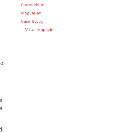
Formazione
MogliaLab
Case Study
– Vai al Magazine
io
te
ì
d.