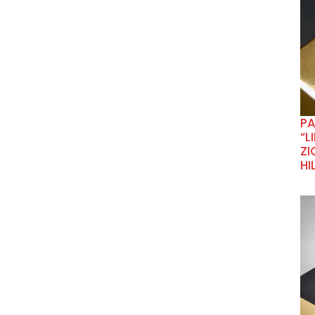
P
“L
ZI
HI