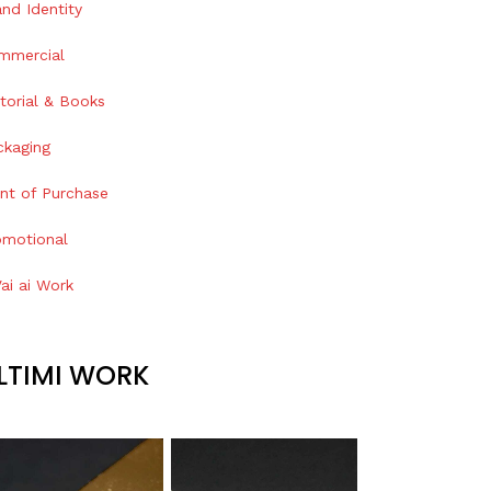
nd Identity
mmercial
torial & Books
ckaging
int of Purchase
omotional
ai ai Work
LTIMI WORK