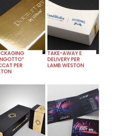
+
+
ACKAGING
TAKE-AWAY E
INGOTTO”
DELIVERY PER
CCAT PER
LAMB WESTON
LTON
+
+