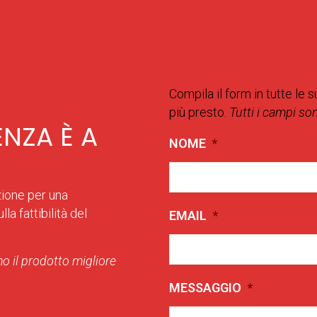
Compila il form in tutte le s
più presto.
Tutti i campi so
ENZA È A
NOME
*
zione per una
la fattibilità del
EMAIL
*
o il prodotto migliore
MESSAGGIO
*