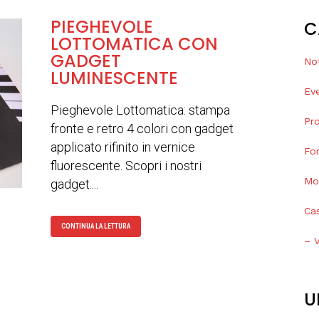
PIEGHEVOLE
C
LOTTOMATICA CON
GADGET
Not
LUMINESCENTE
Eve
Pieghevole Lottomatica: stampa
Pro
fronte e retro 4 colori con gadget
applicato rifinito in vernice
Fo
fluorescente. Scopri i nostri
Mo
gadget....
Ca
CONTINUA LA LETTURA
– 
U