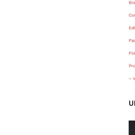
Bra
Co
Edi
Pa
Po
Pr
– V
U