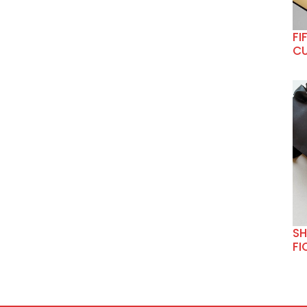
FI
CU
SH
FI