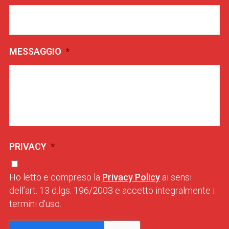
MESSAGGIO
*
PRIVACY
*
Ho letto e compreso la
Privacy Policy
ai sensi
dell’art. 13 d.lgs. 196/2003 e accetto integralmente i
termini d'uso.