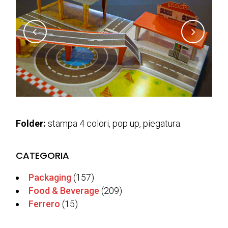
Folder:
stampa 4 colori, pop up,
piegatura.
CATEGORIA
Packaging
(157)
Food & Beverage
(209)
Ferrero
(15)