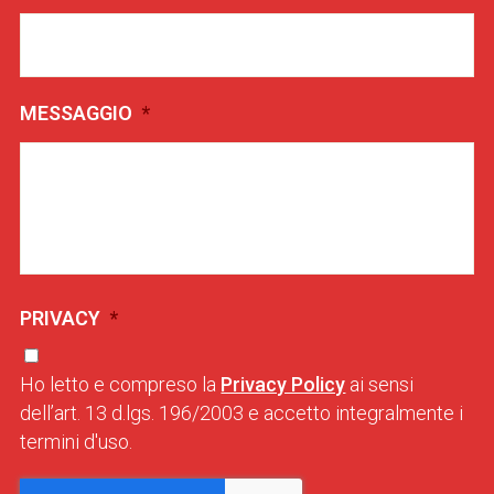
MESSAGGIO
*
PRIVACY
*
Ho letto e compreso la
Privacy Policy
ai sensi
dell’art. 13 d.lgs. 196/2003 e accetto integralmente i
termini d'uso.