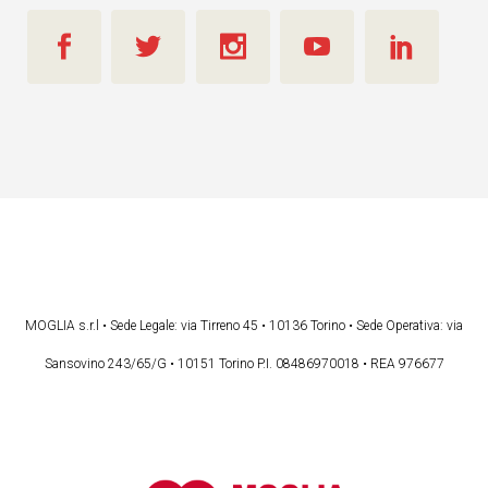
MOGLIA s.r.l • Sede Legale: via Tirreno 45 • 10136 Torino • Sede Operativa: via
Sansovino 243/65/G • 10151 Torino P.I. 08486970018 • REA 976677