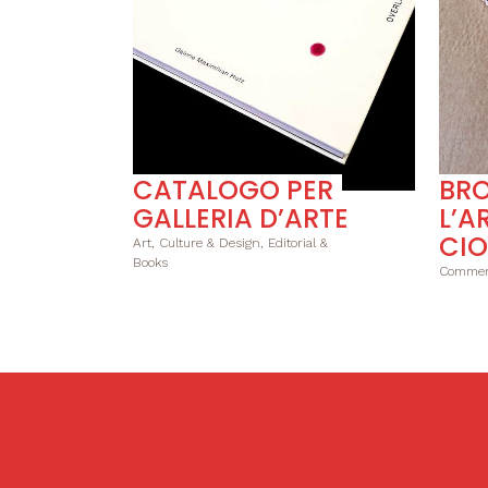
CATALOGO PER
BRO
GALLERIA D’ARTE
L’A
CI
Art, Culture & Design, Editorial &
Books
Commerc