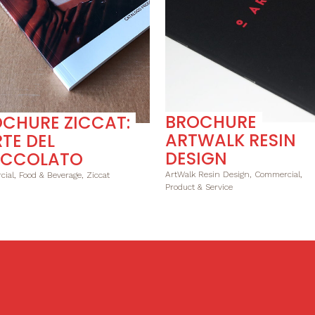
BROCHURE
CHURE ZICCAT:
ARTWALK RESIN
RTE DEL
DESIGN
OCCOLATO
ArtWalk Resin Design, Commercial,
ial, Food & Beverage, Ziccat
Product & Service