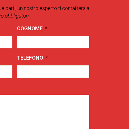
ue parti, un nostro esperto ti contatterà al
no obbligatori.
COGNOME
*
TELEFONO
*