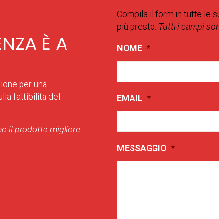
Compila il form in tutte le s
più presto.
Tutti i campi so
ENZA È A
NOME
*
zione per una
la fattibilità del
EMAIL
*
o il prodotto migliore
MESSAGGIO
*