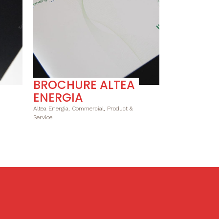
BROCHURE ALTEA
ENERGIA
Altea Energia, Commercial, Product &
Service