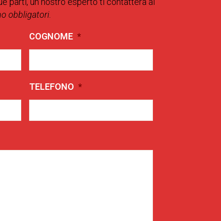
ue parti, un nostro esperto ti contatterà al
no obbligatori.
COGNOME
*
TELEFONO
*