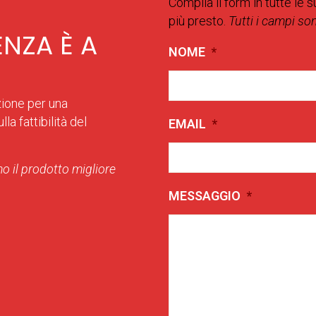
Compila il form in tutte le s
più presto.
Tutti i campi so
ENZA È A
NOME
*
zione per una
la fattibilità del
EMAIL
*
o il prodotto migliore
MESSAGGIO
*