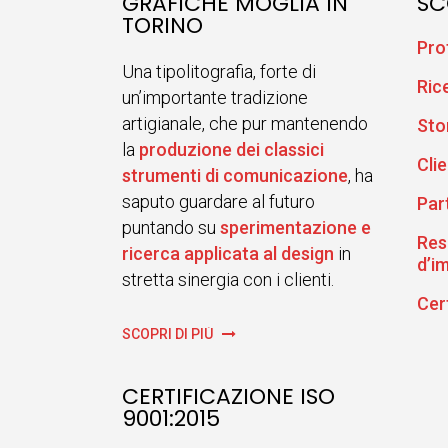
GRAFICHE MOGLIA IN
SC
TORINO
Pro
Una tipolitografia, forte di
Ric
un’importante tradizione
artigianale, che pur mantenendo
Sto
la
produzione dei classici
Clie
strumenti di comunicazione
, ha
saputo guardare al futuro
Par
puntando su
sperimentazione e
Res
ricerca applicata al design
in
d’i
stretta sinergia con i clienti.
Cer
SCOPRI DI PIÙ
CERTIFICAZIONE ISO
9001:2015