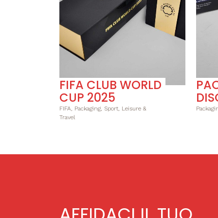
FIFA CLUB WORLD
PAC
CUP 2025
DIS
FIFA, Packaging, Sport, Leisure &
Packagin
Travel
AFFIDACI IL TUO