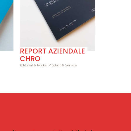
REPORT AZIENDALE
CHRO
Editorial & Books, Product & Service