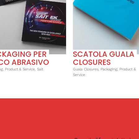
KAGING PER
SCATOLA GUALA
CO ABRASIVO
CLOSURES
g, Product & Service, Sait
Guala Closures, Packaging, Product &
Service