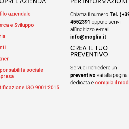
OPRI L’AZIENDA
PER INFORMAZIONI
filo aziendale
Chiama il numero
Tel. (+3
4552391
oppure scrivi
erca e Sviluppo
all'indirizzo e-mail
ria
info@moglia.it
CREA IL TUO
nti
PREVENTIVO
tner
Se vuoi richiedere un
ponsabilità sociale
preventivo
vai alla pagina
mpresa
dedicata e
compila il mod
tificazione ISO 9001:2015