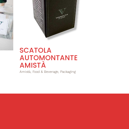
SCATOLA
AUTOMONTANTE
AMISTÀ
Amistà, Food & Beverage, Packaging