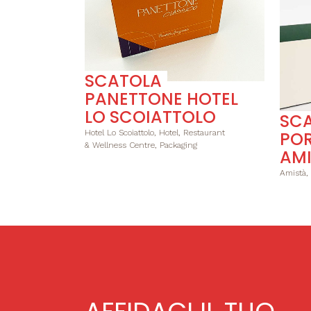
SCATOLA
PANETTONE HOTEL
LO SCOIATTOLO
SC
POR
Hotel Lo Scoiattolo, Hotel, Restaurant
& Wellness Centre, Packaging
AMI
Amistà,