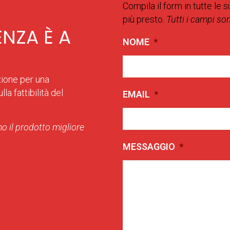
Compila il form in tutte le s
più presto.
Tutti i campi so
ENZA È A
NOME
*
zione per una
la fattibilità del
EMAIL
*
o il prodotto migliore
MESSAGGIO
*