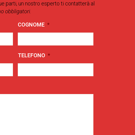
ue parti, un nostro esperto ti contatterà al
no obbligatori.
COGNOME
*
TELEFONO
*