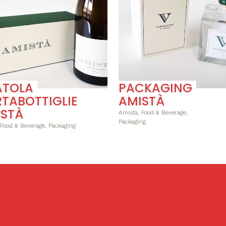
ATOLA
PACKAGING
TABOTTIGLIE
AMISTÀ
STÀ
Amistà, Food & Beverage,
Packaging
 Food & Beverage, Packaging