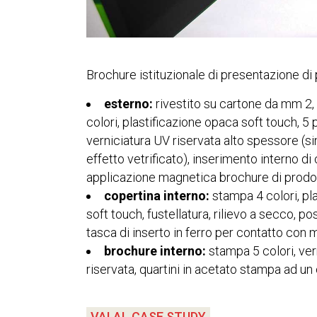
Brochure istituzionale di presentazione di 
esterno:
rivestito su cartone da mm 2,
colori,
plastificazione
opaca soft touch, 5 
verniciatura
UV riservata alto spessore (s
effetto vetrificato), inserimento interno di
applicazione magnetica
brochure
di prodo
copertina interno:
stampa 4 colori,
pl
soft touch, fustellatura, rilievo a secco, p
tasca
di inserto in ferro per contatto con 
brochure interno:
stampa 5 colori,
ver
riservata, quartini in acetato stampa ad un
VAI AL CASE STUDY