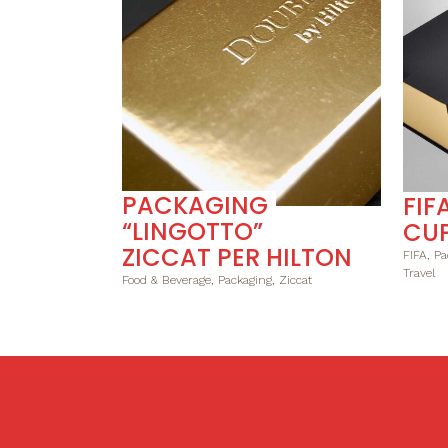
VAI
PACKAGING
FIF
“LINGOTTO”
CUP
ZICCAT PER HILTON
FIFA, Pa
Travel
Food & Beverage, Packaging, Ziccat