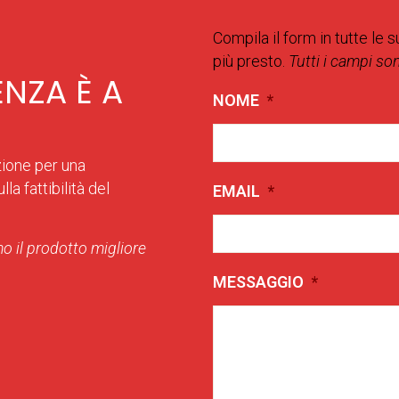
Compila il form in tutte le s
più presto.
Tutti i campi so
ENZA È A
NOME
*
zione per una
la fattibilità del
EMAIL
*
o il prodotto migliore
MESSAGGIO
*