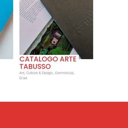
VAI
CATALOGO ARTE
TABUSSO
Art, Culture & Design, Commercial,
Ersel