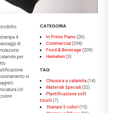
CATEGORIA
prodotto:
In Primo Piano
(26)
 stampa 4
Commercial
(294)
passaggi di
Food & Beverage
(209)
imulazione
Heineken
(3)
 calamite per
tto.
TAG
astificazione
osizionamento in
Chiusura a calamita
(14)
magneti.
Materiali Speciali
(32)
niciatura
UV
Plastificazione soft
 colore
touch
(7)
Stampa 5 colori
(15)