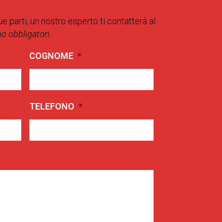
ue parti, un nostro esperto ti contatterà al
no obbligatori.
COGNOME
*
TELEFONO
*