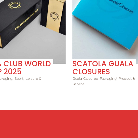
VAI
VAI
A CLUB WORLD
SCATOLA GUALA
 2025
CLOSURES
ckaging, Sport, Leisure &
Guala Closures, Packaging, Product &
Service