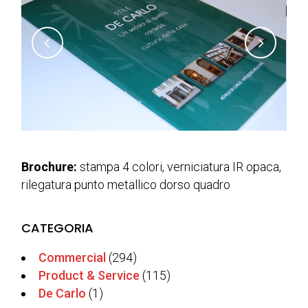
Brochure:
stampa 4 colori,
verniciatura
IR opaca,
rilegatura punto metallico dorso quadro
CATEGORIA
Commercial
(294)
Product & Service
(115)
De Carlo
(1)