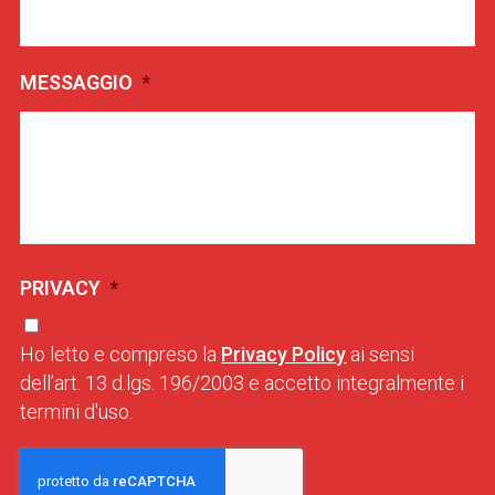
MESSAGGIO
*
PRIVACY
*
Ho letto e compreso la
Privacy Policy
ai sensi
dell’art. 13 d.lgs. 196/2003 e accetto integralmente i
termini d'uso.