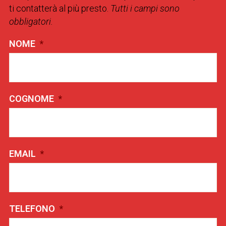
ti contatterà al più presto.
Tutti i campi sono
obbligatori.
NOME
*
COGNOME
*
EMAIL
*
TELEFONO
*