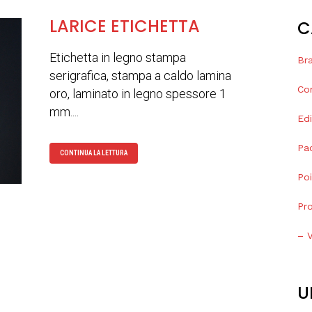
LARICE ETICHETTA
C
Etichetta in legno stampa
Bra
serigrafica, stampa a caldo lamina
Co
oro, laminato in legno spessore 1
mm....
Edi
Pa
CONTINUA LA LETTURA
Po
Pr
– V
U