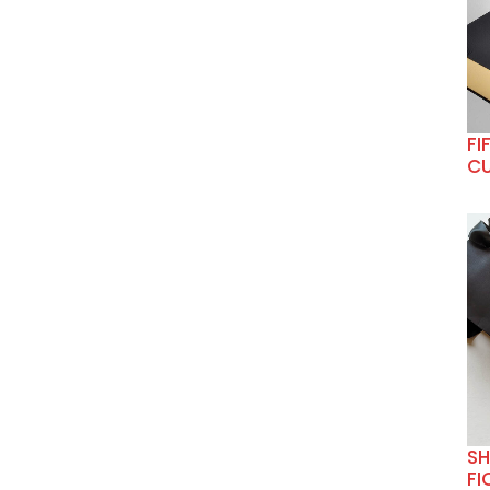
FI
CU
SH
FI