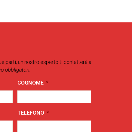
ue parti, un nostro esperto ti contatterà al
no obbligatori.
COGNOME
*
TELEFONO
*