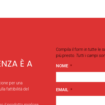
Compila il form in tutte le s
più presto.
Tutti i campi so
ENZA È A
NOME
*
zione per una
la fattibilità del
EMAIL
*
o il prodotto migliore