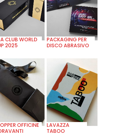
+
+
FA CLUB WORLD
PACKAGING PER
P 2025
DISCO ABRASIVO
+
+
OPPER OFFICINE
LAVAZZA
ORAVANTI
TABOO