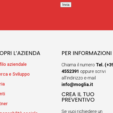
Invia
OPRI L’AZIENDA
PER INFORMAZIONI
filo aziendale
Chiama il numero
Tel. (+3
4552391
oppure scrivi
erca e Sviluppo
all'indirizzo e-mail
ria
info@moglia.it
CREA IL TUO
nti
PREVENTIVO
tner
Se vuoi richiedere un