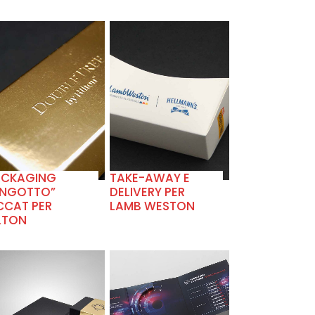
+
+
ACKAGING
TAKE-AWAY E
INGOTTO”
DELIVERY PER
CCAT PER
LAMB WESTON
LTON