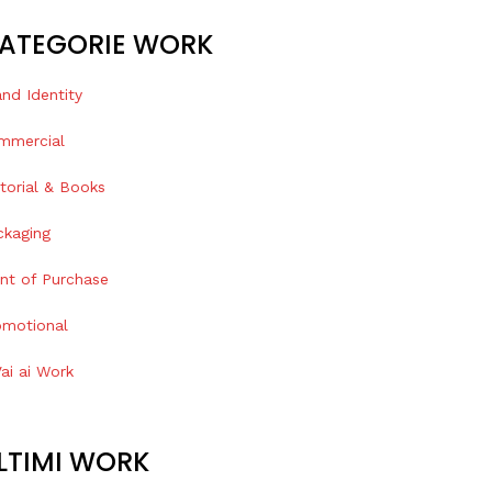
ATEGORIE WORK
nd Identity
mmercial
torial & Books
ckaging
int of Purchase
omotional
ai ai Work
LTIMI WORK