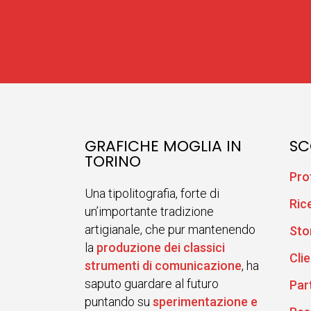
GRAFICHE MOGLIA IN
SC
TORINO
Pro
Una tipolitografia, forte di
Ric
un’importante tradizione
artigianale, che pur mantenendo
Sto
la
produzione dei classici
Clie
strumenti di comunicazione
, ha
saputo guardare al futuro
Par
puntando su
sperimentazione e