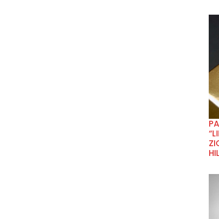
P
“L
ZI
HI