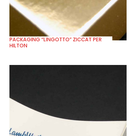
PACKAGING “LINGOTTO” ZICCAT PER
HILTON