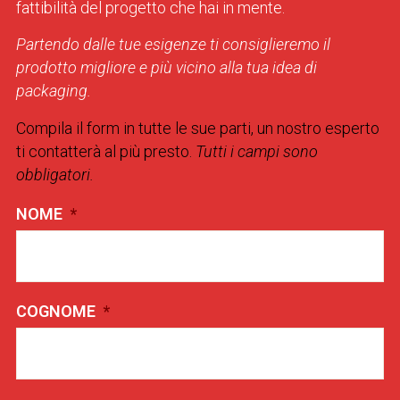
fattibilità del progetto che hai in mente.
Partendo dalle tue esigenze ti consiglieremo il
prodotto migliore e più vicino alla tua idea di
packaging.
Compila il form in tutte le sue parti, un nostro esperto
ti contatterà al più presto.
Tutti i campi sono
obbligatori.
NOME
*
COGNOME
*