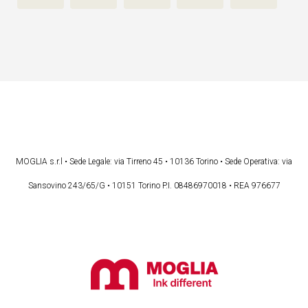
MOGLIA s.r.l • Sede Legale: via Tirreno 45 • 10136 Torino • Sede Operativa: via
Sansovino 243/65/G • 10151 Torino P.I. 08486970018 • REA 976677