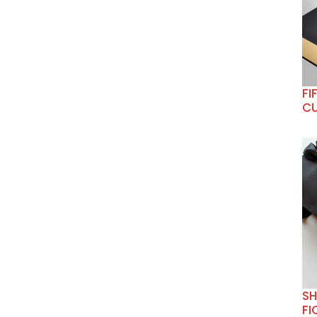
FI
CU
SH
FI