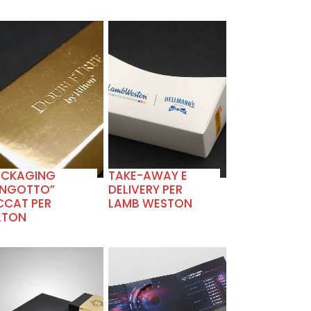
+
+
ACKAGING
TAKE-AWAY E
INGOTTO”
DELIVERY PER
CCAT PER
LAMB WESTON
LTON