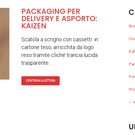
PACKAGING PER
C
DELIVERY E ASPORTO:
KAIZEN
Bra
Scatola a scrigno con cassetti in
Co
cartone teso, arricchita da logo
Edi
reso tramite cliché trancia lucida
trasparente....
Pa
Po
CONTINUA LA LETTURA
Pr
– V
U