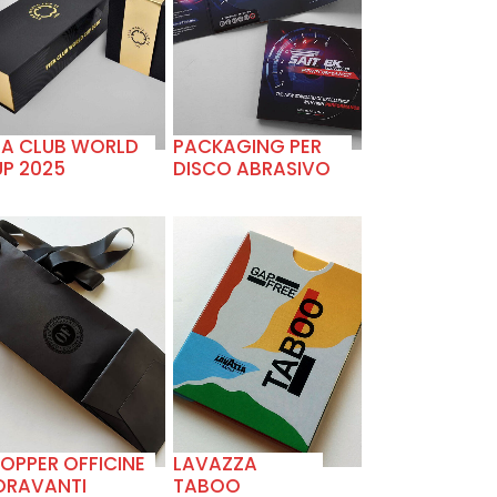
+
+
FA CLUB WORLD
PACKAGING PER
P 2025
DISCO ABRASIVO
+
+
OPPER OFFICINE
LAVAZZA
ORAVANTI
TABOO