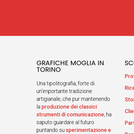
GRAFICHE MOGLIA IN
SC
TORINO
Pro
Una tipolitografia, forte di
Ric
un’importante tradizione
artigianale, che pur mantenendo
Sto
la
produzione dei classici
Clie
strumenti di comunicazione
, ha
saputo guardare al futuro
Par
puntando su
sperimentazione e