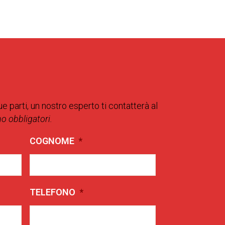
ue parti, un nostro esperto ti contatterà al
no obbligatori.
COGNOME
*
TELEFONO
*