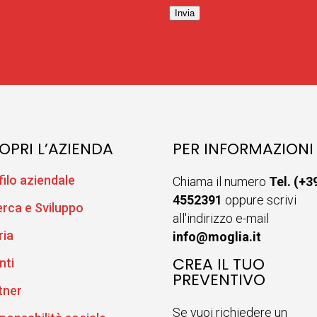
Invia
OPRI L’AZIENDA
PER INFORMAZIONI
filo aziendale
Chiama il numero
Tel. (+3
4552391
oppure scrivi
erca e Sviluppo
all'indirizzo e-mail
ria
info@moglia.it
CREA IL TUO
nti
PREVENTIVO
tner
Se vuoi richiedere un