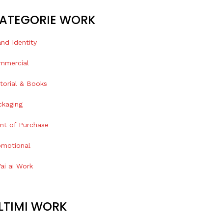
ATEGORIE WORK
nd Identity
mmercial
torial & Books
ckaging
int of Purchase
omotional
ai ai Work
LTIMI WORK