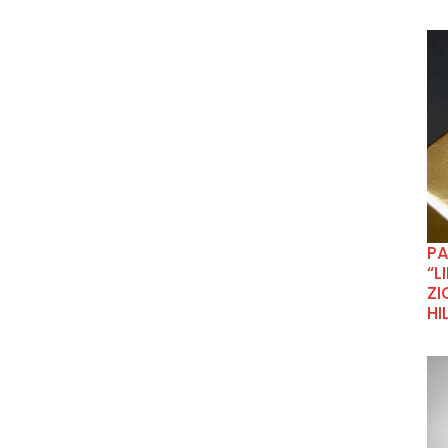
P
“L
ZI
HI