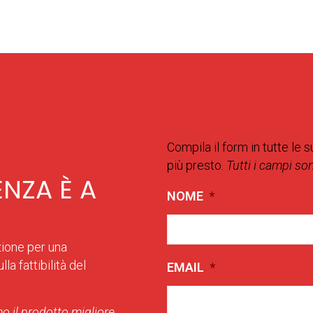
Compila il form in tutte le s
più presto.
Tutti i campi so
ENZA È A
NOME
*
zione per una
la fattibilità del
EMAIL
*
o il prodotto migliore