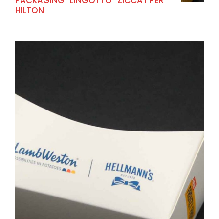
PACKAGING “LINGOTTO” ZICCAT PER
HILTON
+