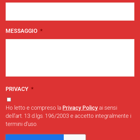
MESSAGGIO
*
PRIVACY
*
Ho letto e compreso la
Privacy Policy
ai sensi
dell’art. 13 d.lgs. 196/2003 e accetto integralmente i
termini d'uso.