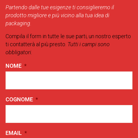
Partendo dalle tue esigenze ti consiglieremo il
prodotto migliore e più vicino alla tua idea di
packaging.
Compila il form in tutte le sue parti, un nostro esperto
ti contatterà al più presto.
Tutti i campi sono
obbligatori.
NOME
*
COGNOME
*
EMAIL
*