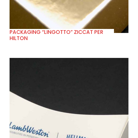
PACKAGING “LINGOTTO” ZICCAT PER
HILTON