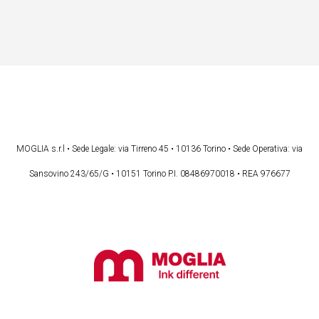
MOGLIA s.r.l • Sede Legale: via Tirreno 45 • 10136 Torino • Sede Operativa: via
Sansovino 243/65/G • 10151 Torino P.I. 08486970018 • REA 976677