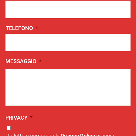
TELEFONO
*
MESSAGGIO
*
PRIVACY
*
Ho letto e compreso la
Privacy Policy
ai sensi