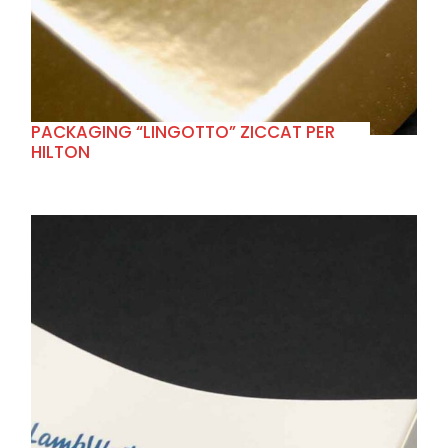
PACKAGING “LINGOTTO” ZICCAT PER
HILTON