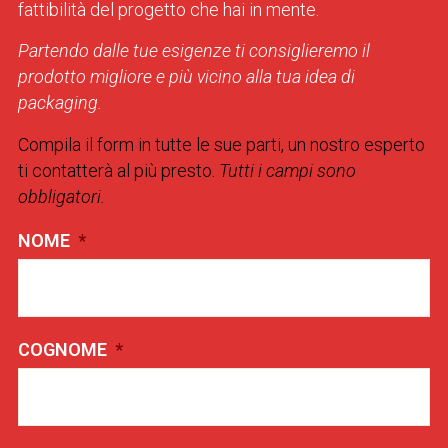
fattibilità del progetto che hai in mente.
Partendo dalle tue esigenze ti consiglieremo il
prodotto migliore e più vicino alla tua idea di
packaging.
Compila il form in tutte le sue parti, un nostro esperto
ti contatterà al più presto.
Tutti i campi sono
obbligatori.
NOME
*
COGNOME
*