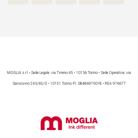
MOGLIA s.r.l • Sede Legale: via Tirreno 45 • 10136 Torino • Sede Operativa: via
Sansovino 243/65/G • 10151 Torino P.I. 08486970018 • REA 976677