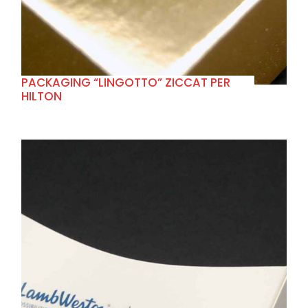
PACKAGING “LINGOTTO” ZICCAT PER
HILTON