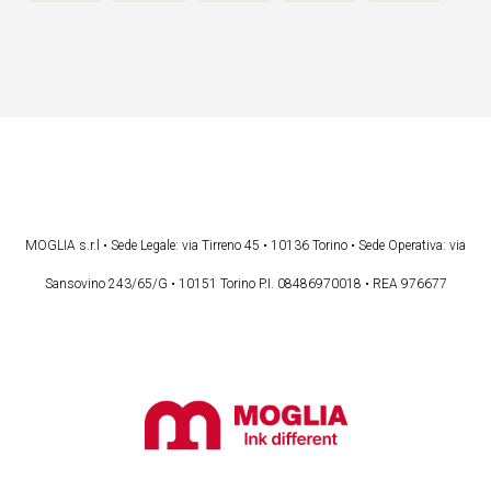
MOGLIA s.r.l • Sede Legale: via Tirreno 45 • 10136 Torino • Sede Operativa: via
Sansovino 243/65/G • 10151 Torino P.I. 08486970018 • REA 976677