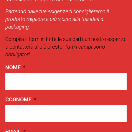
Partendo dalle tue esigenze ti consiglieremo il
prodotto migliore e più vicino alla tua idea di
packaging.
Compila il form in tutte le sue parti, un nostro esperto
ti contatterà al più presto.
Tutti i campi sono
obbligatori.
NOME
*
COGNOME
*
EMAIL
*