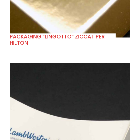
PACKAGING “LINGOTTO” ZICCAT PER
HILTON