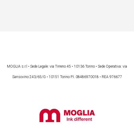
MOGLIA s.r.l • Sede Legale: via Tirreno 45 • 10136 Torino • Sede Operativa: via
Sansovino 243/65/G • 10151 Torino P.I. 08486970018 • REA 976677