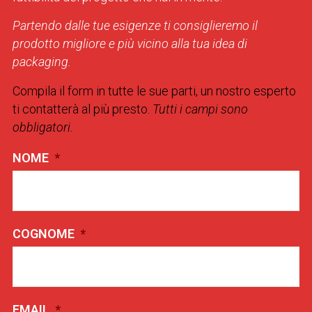
Partendo dalle tue esigenze ti consiglieremo il
prodotto migliore e più vicino alla tua idea di
packaging.
Compila il form in tutte le sue parti, un nostro esperto
ti contatterà al più presto.
Tutti i campi sono
obbligatori.
NOME
*
COGNOME
*
EMAIL
*