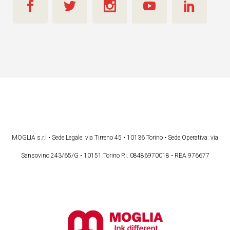
MOGLIA s.r.l • Sede Legale: via Tirreno 45 • 10136 Torino • Sede Operativa: via
Sansovino 243/65/G • 10151 Torino P.I. 08486970018 • REA 976677