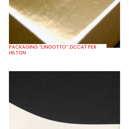
+
PACKAGING “LINGOTTO” ZICCAT PER
HILTON