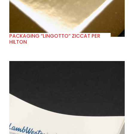
PACKAGING “LINGOTTO” ZICCAT PER
HILTON