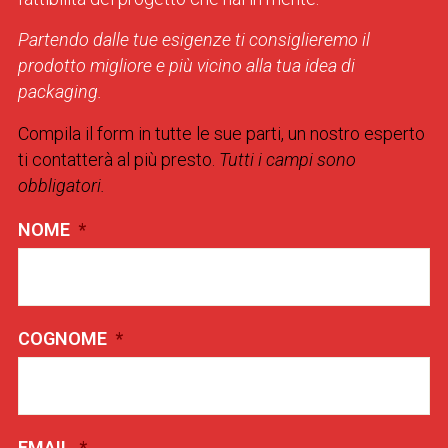
Partendo dalle tue esigenze ti consiglieremo il
prodotto migliore e più vicino alla tua idea di
packaging.
Compila il form in tutte le sue parti, un nostro esperto
ti contatterà al più presto.
Tutti i campi sono
obbligatori.
NOME
*
COGNOME
*
EMAIL
*