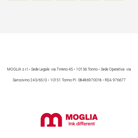
MOGLIA s.r.l • Sede Legale: via Tirreno 45 • 10136 Torino • Sede Operativa: via
Sansovino 243/65/G • 10151 Torino P.I. 08486970018 • REA 976677