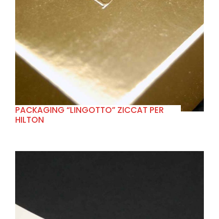
+
PACKAGING “LINGOTTO” ZICCAT PER
HILTON