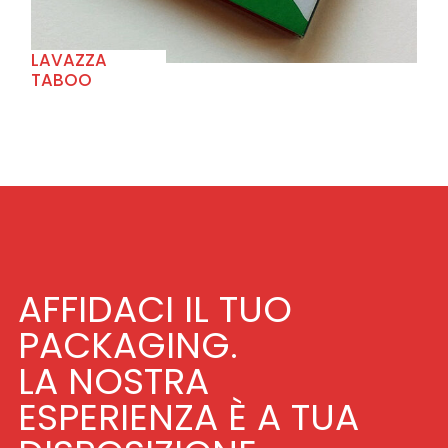
LAVAZZA
TABOO
AFFIDACI IL TUO
PACKAGING.
LA NOSTRA
ESPERIENZA È A TUA