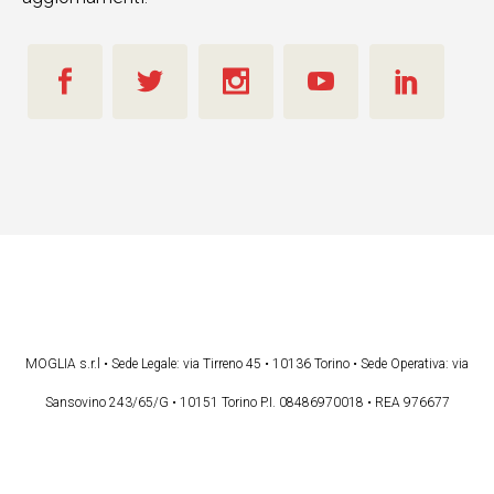
MOGLIA s.r.l • Sede Legale: via Tirreno 45 • 10136 Torino • Sede Operativa: via
Sansovino 243/65/G • 10151 Torino P.I. 08486970018 • REA 976677