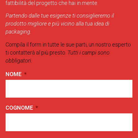
fattibilità del progetto che hai in mente.
Partendo dalle tue esigenze ti consiglieremo il
prodotto migliore e più vicino alla tua idea di
packaging.
Compila il form in tutte le sue parti, un nostro esperto
ti contatterà al più presto.
Tutti i campi sono
obbligatori.
NOME
*
COGNOME
*