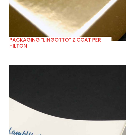
PACKAGING “LINGOTTO” ZICCAT PER
HILTON