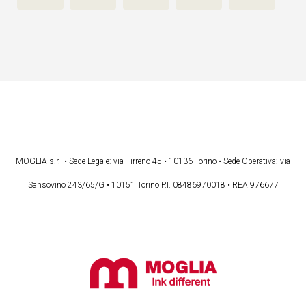
MOGLIA s.r.l • Sede Legale: via Tirreno 45 • 10136 Torino • Sede Operativa: via
Sansovino 243/65/G • 10151 Torino P.I. 08486970018 • REA 976677