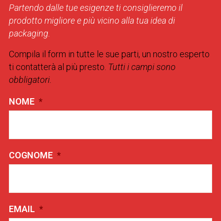
Partendo dalle tue esigenze ti consiglieremo il
prodotto migliore e più vicino alla tua idea di
packaging.
Compila il form in tutte le sue parti, un nostro esperto
ti contatterà al più presto.
Tutti i campi sono
obbligatori.
NOME
*
COGNOME
*
EMAIL
*