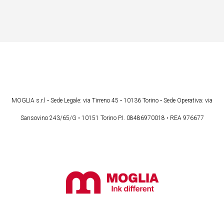
MOGLIA s.r.l • Sede Legale: via Tirreno 45 • 10136 Torino • Sede Operativa: via
Sansovino 243/65/G • 10151 Torino P.I. 08486970018 • REA 976677