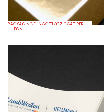
PACKAGING “LINGOTTO” ZICCAT PER
HILTON