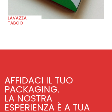
LAVAZZA
TABOO
AFFIDACI IL TUO
PACKAGING.
LA NOSTRA
ESPERIENZA È A TUA