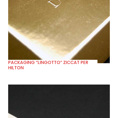
+
PACKAGING “LINGOTTO” ZICCAT PER
HILTON